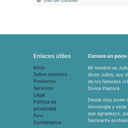
Uso de cookies
Enlaces útiles
Conoce un poco 
Inicio
Mi nombre es Juli
Sobre nosotros
dicen Jullzs, soy 
Productos
de los famosos cr
Servicios
Divina Pastora.
Legal
Desde muy joven m
Política de
tecnología y estar
privacidad
que agradezco, por
Foro
fascinante profesi
Contáctenos