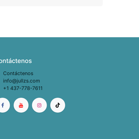
ontáctenos
Contáctenos
info@jullzs.com
+1 437-778-7611